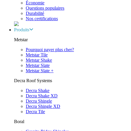
Économie
Questions populaires
Durabilité
Nos certifications
Produits
Metstar
Pourquoi payer plus cher?
Metstar Tile
Metstar Shake
Metstar Slate
Metstar Slate +
Decra Roof Systems
Decra Shake
Decra Shake XD
Decra Shingle
Decra Shingle XD
Decra Tile
Boral