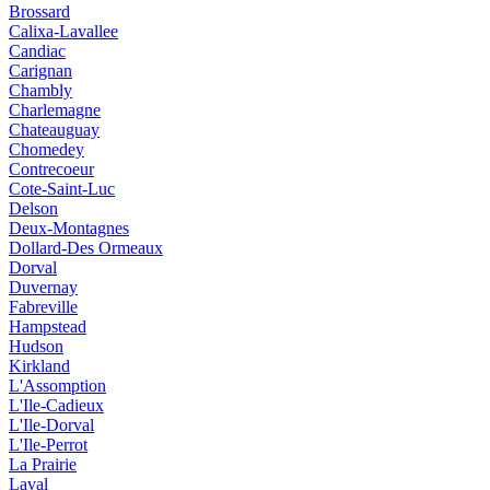
Brossard
Calixa-Lavallee
Candiac
Carignan
Chambly
Charlemagne
Chateauguay
Chomedey
Contrecoeur
Cote-Saint-Luc
Delson
Deux-Montagnes
Dollard-Des Ormeaux
Dorval
Duvernay
Fabreville
Hampstead
Hudson
Kirkland
L'Assomption
L'Ile-Cadieux
L'Ile-Dorval
L'Ile-Perrot
La Prairie
Laval