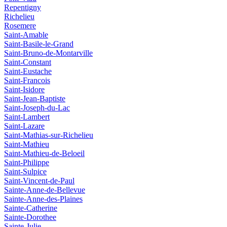
Repentigny
Richelieu
Rosemere
Saint-Amable
Saint-Basile-le-Grand
Saint-Bruno-de-Montarville
Saint-Constant
Saint-Eustache
Saint-Francois
Saint-Isidore
Saint-Jean-Baptiste
Saint-Joseph-du-Lac
Saint-Lambert
Saint-Lazare
Saint-Mathias-sur-Richelieu
Saint-Mathieu
Saint-Mathieu-de-Beloeil
Saint-Philippe
Saint-Sulpice
Saint-Vincent-de-Paul
Sainte-Anne-de-Bellevue
Sainte-Anne-des-Plaines
Sainte-Catherine
Sainte-Dorothee
Sainte-Julie