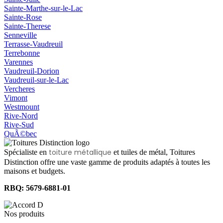
Sainte-Marthe-sur-le-Lac
Sainte-Rose
Sainte-Therese
Senneville
Terrasse-Vaudreuil
Terrebonne
Varennes
Vaudreuil-Dorion
Vaudreuil-sur-le-Lac
Vercheres
Vimont
Westmount
Rive-Nord
Rive-Sud
QuÃ©bec
toiture métallique
Spécialiste en
et tuiles de métal, Toitures
Distinction offre une vaste gamme de produits adaptés à toutes les
maisons et budgets.
RBQ: 5679-6881-01
Nos produits