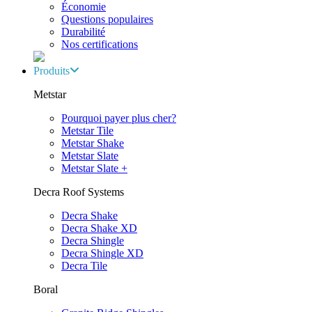
Économie
Questions populaires
Durabilité
Nos certifications
Produits
Metstar
Pourquoi payer plus cher?
Metstar Tile
Metstar Shake
Metstar Slate
Metstar Slate +
Decra Roof Systems
Decra Shake
Decra Shake XD
Decra Shingle
Decra Shingle XD
Decra Tile
Boral