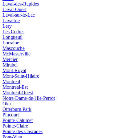
Laval-des-Rapides
Laval-Ouest
Laval-sur-le-Lac
Lavaltrie
Lery
Les Cedres
Longueuil
Lorraine
Mascouche
McMasterville
Mercier
Mirabel
Mont-Royal
Mont-Saint-Hilaire
Montreal
Montreal-Est
Montreal-Ouest
Notre-Dame-de-l'Ile-Perrot
Oka
Otterburn Park
Pincourt
Pointe-Calumet
Pointe-Claire
Pointe-des-Cascades
Pont-Viau