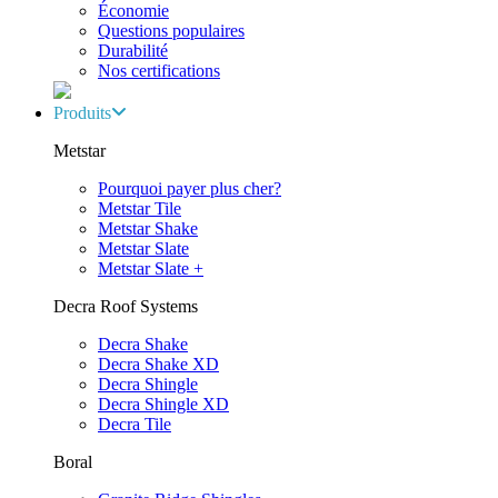
Économie
Questions populaires
Durabilité
Nos certifications
Produits
Metstar
Pourquoi payer plus cher?
Metstar Tile
Metstar Shake
Metstar Slate
Metstar Slate +
Decra Roof Systems
Decra Shake
Decra Shake XD
Decra Shingle
Decra Shingle XD
Decra Tile
Boral