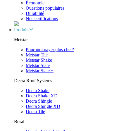
Économie
Questions populaires
Durabilité
Nos certifications
Produits
Metstar
Pourquoi payer plus cher?
Metstar Tile
Metstar Shake
Metstar Slate
Metstar Slate +
Decra Roof Systems
Decra Shake
Decra Shake XD
Decra Shingle
Decra Shingle XD
Decra Tile
Boral