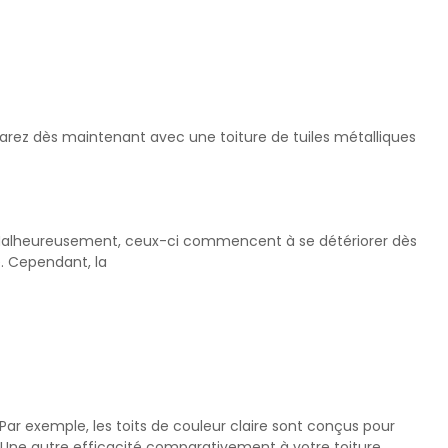
mparez dès maintenant avec une toiture de tuiles métalliques
ier. Malheureusement, ceux-ci commencent à se détériorer dès
e. Cependant, la
 Par exemple, les toits de couleur claire sont conçus pour
é. Une autre efficacité comparativement à votre toiture