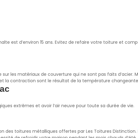
lte est d’environ 15 ans. Evitez de refaire votre toiture et co
cile sur les matériaux de couverture qui ne sont pas faits d’ac
 et la contraction sont le résultat de la température changeant
Lac
ques extrêmes et avoir l’air neuve pour toute sa durée de vie.
n des toitures métalliques offertes par Les Toitures Distinction.
nécessité de refroidir votre maison pendant les mois chauds d’ét