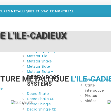
TURES MÉTALLIQUES ET D'ACIER MONTREAL
 L'ILE-CADIEUX
PRODUITS
METSTAR
Pourquoi payer plus cher?
Metstar Tile
Metstar Shake
Metstar Slate
Metstar Slate +
ITURE METALLIQUE
L'ILE-CAD
DECRA ROOF
RÉALISATIONS
SYSTEMS
Carte
le
interactive
Decra Shake
Photos
Decra Shake XD
Vidéos
Decra Shingle
Decra Shingle XD