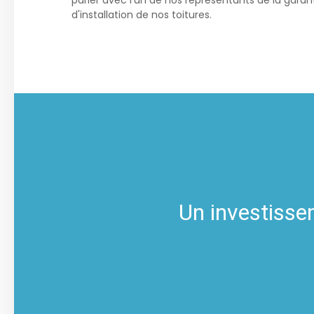
parler avec l’un de nos représentants de la garant
d'installation de nos toitures.
Un investissem