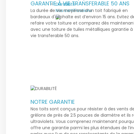
GARANTIE À VIE TRANSFERABLE 50 ANS
Durabilité
Nos certifications
La durée de vie moyenne d’un toit fabriqué en
bardeaux d'asphalte est d’environ 15 ans. Evitez d
refaire votre toiture et comparez dès maintenan
avec une toiture de tuiles métalliques garantie à
vie transferable 50 ans.
NOTRE GARANTIE
Nos toits sont conçus pour résister à des vents 
grêlons de près de 2.5 pouces de diamètre et ils 
ultraviolets. Vous comprenez maintenant pourquoi
offre une garantie parmi les plus étendues de l’i