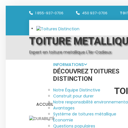
1 855-937-0706
450 937-0706
TOI
TOITURE METALLIQUE
Expert en toiture metallique L'Ile-Cadieux
INFORMATIONS
DÉCOUVREZ TOITURES
DISTINCTION
TO
Notre Équipe Distinctive
Construit pour durer
Notre responsabilité environnementa
ACCUEIL
Avantages
Système de toitures métallique
Économie
Questions populaires