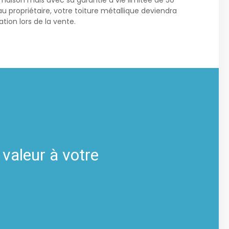
maison mais avec sa garantie à vie limitée de 50
u propriétaire, votre toiture métallique deviendra
tion lors de la vente.
 valeur à votre