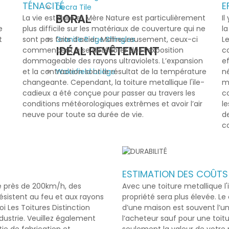
TÉNACITÉ
E
Decra Tile
BORAL
La vie est dure et Mère Nature est particulièrement
Il
e
plus difficile sur les matériaux de couverture qui ne
l
Granite Ridge Shingles
t
sont pas faits d’acier. Malheureusement, ceux-ci
Le
IDÉAL REVÊTEMENT
commencent à se détériorer dès l’exposition
co
dommageable des rayons ultraviolets. L’expansion
ef
Wakefield bridge
et la contraction sont le résultat de la température
n
changeante. Cependant, la
toiture metallique l'ile-
m
cadieux
a été conçue pour passer au travers les
c
conditions météorologiques extrêmes et avoir l’air
le
neuve pour toute sa durée de vie.
de
c
ESTIMATION DES COÛTS
de près de 200km/h, des
Avec une
toiture metallique l
résistent au feu et aux rayons
propriété sera plus élevée. L
 Les Toitures Distinction
d’une maison est souvent l’un
ndustrie. Veuillez également
l’acheteur sauf pour une toit