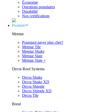
Économie
Questions populaires
Durabilité
Nos certifications
Produits
Metstar
Pourquoi payer plus cher?
Metstar Tile
Metstar Shake
Metstar Slate
Metstar Slate +
Decra Roof Systems
Decra Shake
Decra Shake XD
Decra Shingle
Decra Shingle XD
Decra Tile
Boral