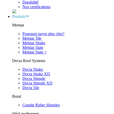
Durabilité
Nos certifications
Produits
Metstar
Pourquoi payer plus cher?
Metstar Tile
Metstar Shake
Metstar Slate
Metstar Slate +
Decra Roof Systems
Decra Shake
Decra Shake XD
Decra Shingle
Decra Shingle XD
Decra Tile
Boral
Granite Ridge Shingles
Idéal revêtement