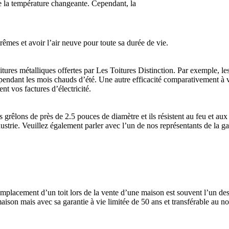
 de la température changeante. Cependant, la
rêmes et avoir l’air neuve pour toute sa durée de vie.
itures métalliques offertes par Les Toitures Distinction. Par exemple, les
n pendant les mois chauds d’été. Une autre efficacité comparativement à vo
nt vos factures d’électricité.
s grêlons de près de 2.5 pouces de diamètre et ils résistent au feu et 
strie. Veuillez également parler avec l’un de nos représentants de la gara
remplacement d’un toit lors de la vente d’une maison est souvent l’un de
aison mais avec sa garantie à vie limitée de 50 ans et transférable au no