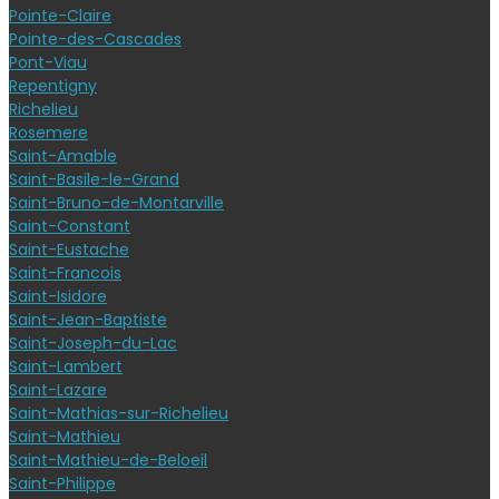
Pointe-Claire
Pointe-des-Cascades
Pont-Viau
Repentigny
Richelieu
Rosemere
Saint-Amable
Saint-Basile-le-Grand
Saint-Bruno-de-Montarville
Saint-Constant
Saint-Eustache
Saint-Francois
Saint-Isidore
Saint-Jean-Baptiste
Saint-Joseph-du-Lac
Saint-Lambert
Saint-Lazare
Saint-Mathias-sur-Richelieu
Saint-Mathieu
Saint-Mathieu-de-Beloeil
Saint-Philippe