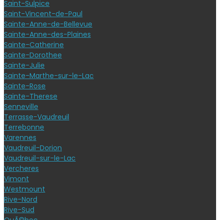
Saint-Sulpice
Saint-Vincent-de-Paul
Sainte-Anne-de-Bellevue
Sainte-Anne-des-Plaines
Sainte-Catherine
Sainte-Dorothee
Sainte-Julie
Sainte-Marthe-sur-le-Lac
Sainte-Rose
Sainte-Therese
Senneville
Terrasse-Vaudreuil
Terrebonne
Varennes
Vaudreuil-Dorion
Vaudreuil-sur-le-Lac
Vercheres
Vimont
Westmount
Rive-Nord
Rive-Sud