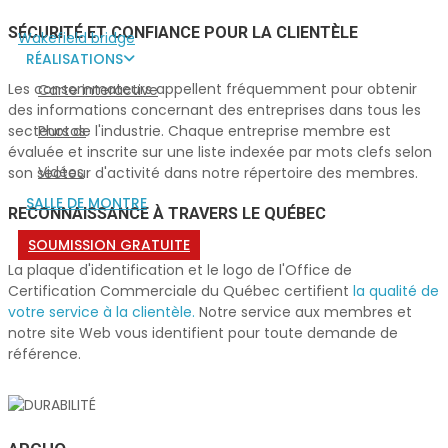
SÉCURITÉ ET CONFIANCE POUR LA CLIENTÈLE
Wakefield bridge
RÉALISATIONS
Les consommateurs appellent fréquemment pour obtenir
Carte interactive
des informations concernant des entreprises dans tous les
Photos
secteurs de l'industrie. Chaque entreprise membre est
évaluée et inscrite sur une liste indexée par mots clefs selon
Vidéos
son secteur d'activité dans notre répertoire des membres.
SALLE DE MONTRE
RECONNAISSANCE À TRAVERS LE QUÉBEC
SOUMISSION GRATUITE
La plaque d'identification et le logo de l'Office de
Certification Commerciale du Québec certifient
la qualité de
votre service à la clientèle.
Notre service aux membres et
notre site Web vous identifient pour toute demande de
référence.