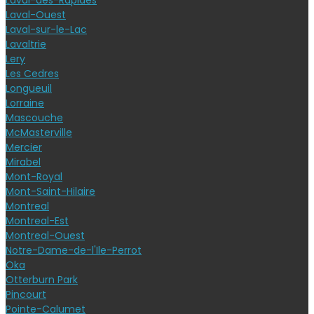
Laval-des-Rapides
Laval-Ouest
Laval-sur-le-Lac
Lavaltrie
Lery
Les Cedres
Longueuil
Lorraine
Mascouche
McMasterville
Mercier
Mirabel
Mont-Royal
Mont-Saint-Hilaire
Montreal
Montreal-Est
Montreal-Ouest
Notre-Dame-de-l'Ile-Perrot
Oka
Otterburn Park
Pincourt
Pointe-Calumet