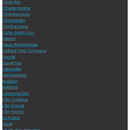
Chambly
Charlemagne
Chateauguay
Chomedey
Contrecoeur
Cote-Saint-Luc
Delson
Deux-Montagnes
Dollard-Des Ormeaux
Dorval
Duvernay
Fabreville
Hampstead
Hudson
Kirkland
L'Assomption
L'Ile-Cadieux
L'Ile-Dorval
L'Ile-Perrot
La Prairie
Laval