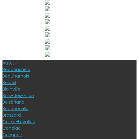
Auteuil
Beaconsfield
Beauharnois
Beloeil
Blainville
Bois-des-Filion
Boisbriand
Boucherville
Brossard
Calixa-Lavallee
Candiac
Carignan