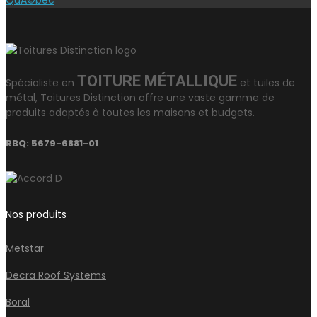
QuÃ©bec
TOITURE MÉTALLIQUE
Spécialiste en
et tuiles de
métal, Toitures Distinction offre une vaste gamme de
produits adaptés à toutes les maisons et budgets.
RBQ: 5679-6881-01
Nos produits
Metstar
Decra Roof Systems
Boral