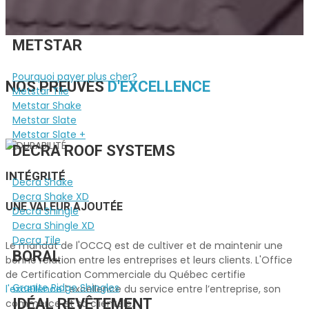
PRODUITS
METSTAR
Pourquoi payer plus cher?
NOS PREUVES
D'EXCELLENCE
Metstar Tile
Metstar Shake
Metstar Slate
Metstar Slate +
DECRA ROOF SYSTEMS
INTÉGRITÉ
Decra Shake
Decra Shake XD
UNE VALEUR AJOUTÉE
Decra Shingle
Decra Shingle XD
Decra Tile
Le mandat de l'OCCQ est de cultiver et de maintenir une
BORAL
bonne relation entre les entreprises et leurs clients. L'Office
de Certification Commerciale du Québec certifie
Granite Ridge Shingles
l'excellence
l’excellence du service entre l’entreprise, son
IDÉAL REVÊTEMENT
commerce et sa clientèle.