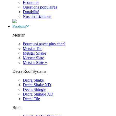
Économie
Questions populaires
Durabilité
Nos certifications
Produits
Metstar
Pourquoi payer plus cher?
Metstar Tile
Metstar Shake
Metstar Slate
Metstar Slate +
Decra Roof Systems
Decra Shake
Decra Shake XD
Decra Shingle
Decra Shingle XD
Decra Tile
Boral