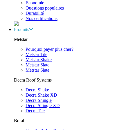
Économie
Questions populaires
Durabilité
Nos certifications
Produits
Metstar
Pourquoi payer plus cher?
Metstar Tile
Metstar Shake
Metstar Slate
Metstar Slate +
Decra Roof Systems
Decra Shake
Decra Shake XD
Decra Shingle
Decra Shingle XD
Decra Tile
Boral