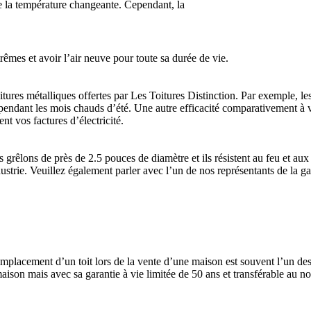
 de la température changeante. Cependant, la
rêmes et avoir l’air neuve pour toute sa durée de vie.
itures métalliques offertes par Les Toitures Distinction. Par exemple, les
n pendant les mois chauds d’été. Une autre efficacité comparativement à vo
nt vos factures d’électricité.
s grêlons de près de 2.5 pouces de diamètre et ils résistent au feu et 
strie. Veuillez également parler avec l’un de nos représentants de la gara
remplacement d’un toit lors de la vente d’une maison est souvent l’un de
aison mais avec sa garantie à vie limitée de 50 ans et transférable au no