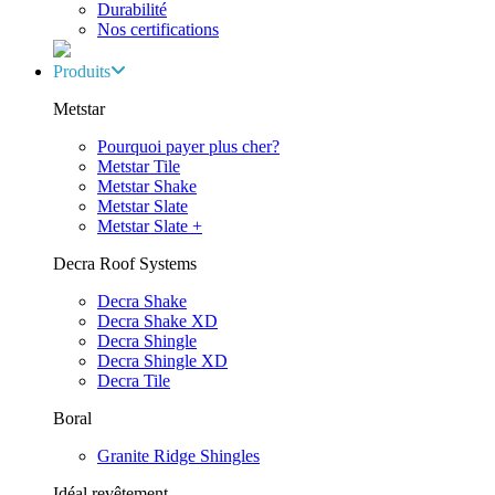
Durabilité
Nos certifications
Produits
Metstar
Pourquoi payer plus cher?
Metstar Tile
Metstar Shake
Metstar Slate
Metstar Slate +
Decra Roof Systems
Decra Shake
Decra Shake XD
Decra Shingle
Decra Shingle XD
Decra Tile
Boral
Granite Ridge Shingles
Idéal revêtement