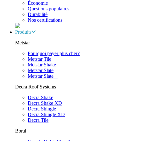
Économie
Questions populaires
Durabilité
Nos certifications
Produits
Metstar
Pourquoi payer plus cher?
Metstar Tile
Metstar Shake
Metstar Slate
Metstar Slate +
Decra Roof Systems
Decra Shake
Decra Shake XD
Decra Shingle
Decra Shingle XD
Decra Tile
Boral