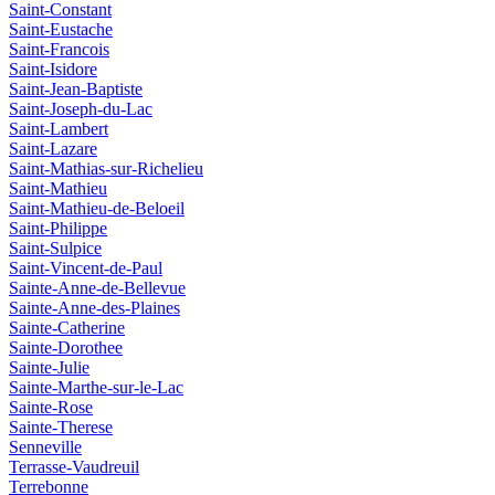
Saint-Constant
Saint-Eustache
Saint-Francois
Saint-Isidore
Saint-Jean-Baptiste
Saint-Joseph-du-Lac
Saint-Lambert
Saint-Lazare
Saint-Mathias-sur-Richelieu
Saint-Mathieu
Saint-Mathieu-de-Beloeil
Saint-Philippe
Saint-Sulpice
Saint-Vincent-de-Paul
Sainte-Anne-de-Bellevue
Sainte-Anne-des-Plaines
Sainte-Catherine
Sainte-Dorothee
Sainte-Julie
Sainte-Marthe-sur-le-Lac
Sainte-Rose
Sainte-Therese
Senneville
Terrasse-Vaudreuil
Terrebonne