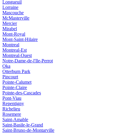
Longueuil
Lorraine
Mascouche
McMasterville
Mercier
Mirabel
Mont-Royal
Mont-Saint-Hilaire
Montreal
Montreal-Est
Montreal-Ouest
Notre-Dame-de-l'Ile-Perrot
Oka
Otterburn Park
Pincourt
Pointe-Calumet
Pointe-Claire
Pointe-des-Cascades
Pont-Viau
Repentigny
Richelieu
Rosemere
Saint-Amable
Saint-Basile-le-Grand
Saint-Bruno-de-Montarville