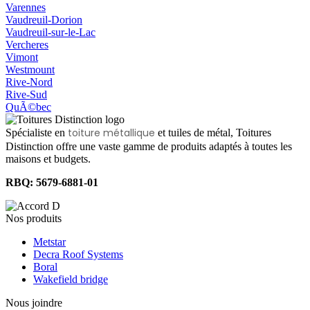
Varennes
Vaudreuil-Dorion
Vaudreuil-sur-le-Lac
Vercheres
Vimont
Westmount
Rive-Nord
Rive-Sud
QuÃ©bec
toiture métallique
Spécialiste en
et tuiles de métal, Toitures
Distinction offre une vaste gamme de produits adaptés à toutes les
maisons et budgets.
RBQ: 5679-6881-01
Nos produits
Metstar
Decra Roof Systems
Boral
Wakefield bridge
Nous joindre