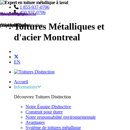
1 855-937-0706
450 937-0706
Ariane Courtemanche
François Gratton
Sylvain Lepage
Martin Baril
Mario Gregoire
Yanick Boudreau
Toitures Métalliques et
Adjointe administrative
co-propriétaire
co-propriétaire
Chef Installateur
Chef Installateur
président
d'acier Montreal
EN
Accueil
Informations
Découvrez Toitures Distinction
Notre Équipe Distinctive
Construit pour durer
Notre responsabilité environnementale
Avantages
Système de toitures métallique