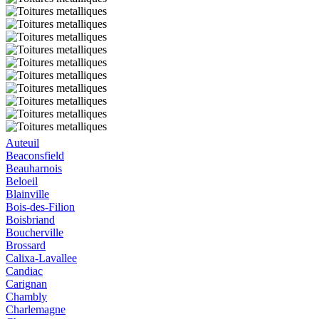
Auteuil
Beaconsfield
Beauharnois
Beloeil
Blainville
Bois-des-Filion
Boisbriand
Boucherville
Brossard
Calixa-Lavallee
Candiac
Carignan
Chambly
Charlemagne