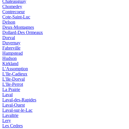
Chateauguay
Chomedey
Contrecoeur
Cote-Saint-Luc
Delson
Deux-Montagnes
Dollard-Des Ormeaux
Dorval
Duvernay
Fabreville
Hampstead
Hudson
Kirkland
L'Assomption
L'Ile-Cadieux
L'Ile-Dorval
L'Ile-Perrot
La Prairie
Laval
Laval-des-Rapides
Laval-Ouest
Laval-sur-le-Lac
Lavaltrie
Lery
Les Cedres