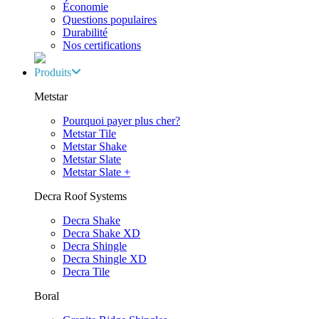
Économie
Questions populaires
Durabilité
Nos certifications
Produits
Metstar
Pourquoi payer plus cher?
Metstar Tile
Metstar Shake
Metstar Slate
Metstar Slate +
Decra Roof Systems
Decra Shake
Decra Shake XD
Decra Shingle
Decra Shingle XD
Decra Tile
Boral