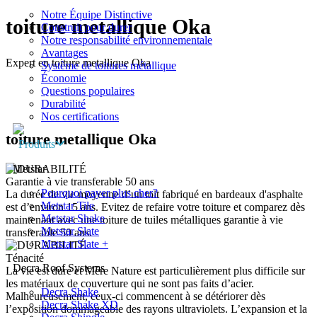
Notre Équipe Distinctive
toiture metallique Oka
Construit pour durer
Notre responsabilité environnementale
Avantages
Expert en toiture metallique Oka
Système de toitures métallique
Économie
Questions populaires
Durabilité
Nos certifications
toiture metallique
Oka
Produits
Metstar
Garantie à vie transferable 50 ans
Pourquoi payer plus cher?
La durée de vie moyenne d’un toit fabriqué en bardeaux d'asphalte
Metstar Tile
est d’environ 15 ans. Evitez de refaire votre toiture et comparez dès
Metstar Shake
maintenant avec une toiture de tuiles métalliques garantie à vie
Metstar Slate
transferable 50 ans.
Metstar Slate +
Ténacité
Decra Roof Systems
La vie est dure et Mère Nature est particulièrement plus difficile sur
les matériaux de couverture qui ne sont pas faits d’acier.
Decra Shake
Malheureusement, ceux-ci commencent à se détériorer dès
Decra Shake XD
l’exposition dommageable des rayons ultraviolets. L’expansion et la