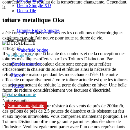
Decra Shingle
contraction sont le résultat de la température changeante. Cependant,
Decra Shingle XD
la
Decra Tile
toiture metallique Oka
Boral
Granite Ridge Shingles
a été conçue pour passer au travers les conditions météorologiques
extrêmes et avoir l’air neuve pour toute sa durée de vie.
Idéal revêtement
Efficacité
Wakefield bridge
Il y a plus encore que la beauté des couleurs et de la conception des
Réalisations
toitures métalliques offertes par Les Toitures Distinction. Par
Carte interactive
exemple, les toits de couleur claire sont conçus pour refléter
efficacement la chaleur du soleil et réduire ainsi la nécessité de
refroidir votre maison pendant les mois chauds d’été. Une autre
Photos
efficacité comparativement à votre toiture actuelle est que les toitures
en acier permettent de réduire la perte de chaleur en hiver. Une belle
Vidéos
façon de réduire considérablement vos factures d’électricité.
Salle de montre
Notre garantie
Soumission gratuite
Nos toits sont conçus pour résister à des vents de près de 200km/h,
des grêlons de près de 2.5 pouces de diamètre et ils résistent au feu
et aux rayons ultraviolets. Vous comprenez maintenant pourquoi Les
Toitures Distinction offre une garantie parmi les plus étendues de
l’industrie. Veuillez également parler avec l’un de nos représentants