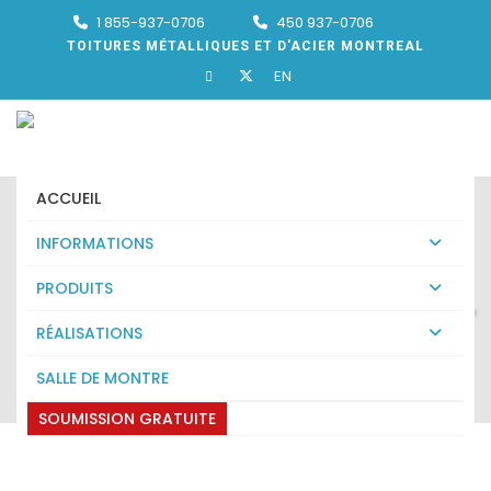
1 855-937-0706
450 937-0706
TOITURES MÉTALLIQUES ET D'ACIER MONTREAL
EN
ACCUEIL
INFORMATIONS
PRODUITS
TUILE ACIER VAUDREUIL-SUR-
RÉALISATIONS
LE-LAC
SALLE DE MONTRE
Expert en tuile acier Vaudreuil-sur-le-Lac
SOUMISSION GRATUITE