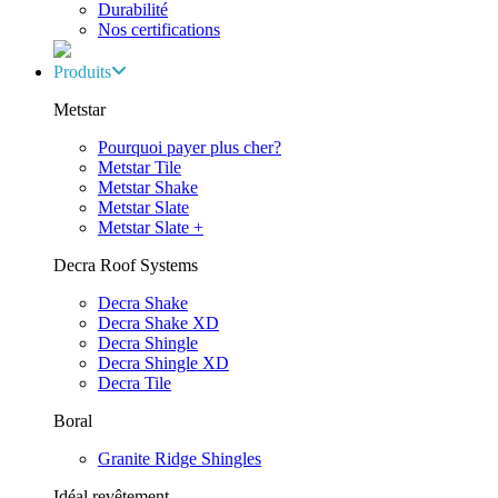
Durabilité
Nos certifications
Produits
Metstar
Pourquoi payer plus cher?
Metstar Tile
Metstar Shake
Metstar Slate
Metstar Slate +
Decra Roof Systems
Decra Shake
Decra Shake XD
Decra Shingle
Decra Shingle XD
Decra Tile
Boral
Granite Ridge Shingles
Idéal revêtement