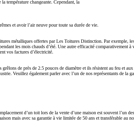
 de la température changeante. Cependant, la
rêmes et avoir l’air neuve pour toute sa durée de vie.
itures métalliques offertes par Les Toitures Distinction. Par exemple, les
n pendant les mois chauds d’été. Une autre efficacité comparativement à vo
nt vos factures d’électricité.
s grêlons de près de 2.5 pouces de diamètre et ils résistent au feu et 
strie. Veuillez également parler avec l’un de nos représentants de la gara
remplacement d’un toit lors de la vente d’une maison est souvent l’un de
aison mais avec sa garantie à vie limitée de 50 ans et transférable au no