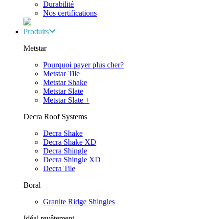
Durabilité
Nos certifications
Produits
Metstar
Pourquoi payer plus cher?
Metstar Tile
Metstar Shake
Metstar Slate
Metstar Slate +
Decra Roof Systems
Decra Shake
Decra Shake XD
Decra Shingle
Decra Shingle XD
Decra Tile
Boral
Granite Ridge Shingles
Idéal revêtement