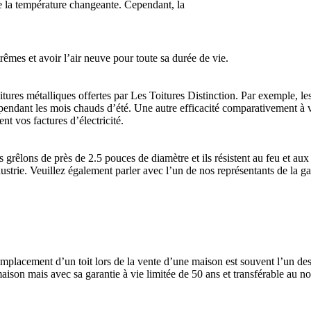
 de la température changeante. Cependant, la
rêmes et avoir l’air neuve pour toute sa durée de vie.
itures métalliques offertes par Les Toitures Distinction. Par exemple, les
n pendant les mois chauds d’été. Une autre efficacité comparativement à vo
nt vos factures d’électricité.
s grêlons de près de 2.5 pouces de diamètre et ils résistent au feu et 
strie. Veuillez également parler avec l’un de nos représentants de la gara
remplacement d’un toit lors de la vente d’une maison est souvent l’un de
aison mais avec sa garantie à vie limitée de 50 ans et transférable au no