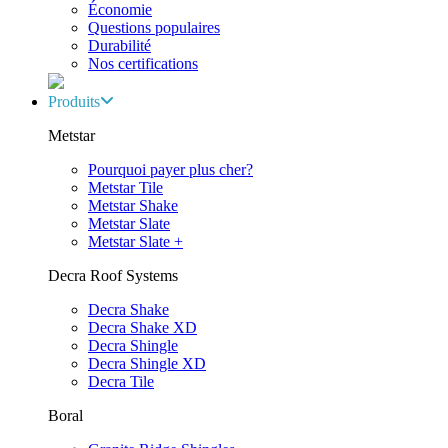
Économie
Questions populaires
Durabilité
Nos certifications
Produits
Metstar
Pourquoi payer plus cher?
Metstar Tile
Metstar Shake
Metstar Slate
Metstar Slate +
Decra Roof Systems
Decra Shake
Decra Shake XD
Decra Shingle
Decra Shingle XD
Decra Tile
Boral