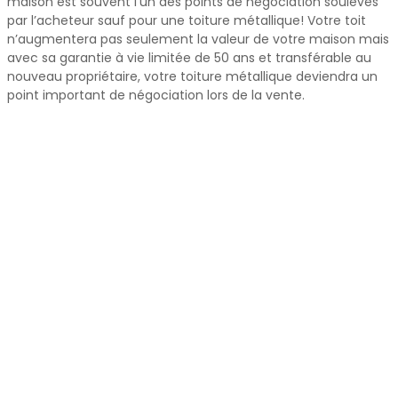
maison est souvent l’un des points de négociation soulevés
par l’acheteur sauf pour une toiture métallique! Votre toit
n’augmentera pas seulement la valeur de votre maison mais
avec sa garantie à vie limitée de 50 ans et transférable au
nouveau propriétaire, votre toiture métallique deviendra un
point important de négociation lors de la vente.
toitures decra Saint-Lambert
Un investissement de qualité
qui ajoutera de la valeur à votre