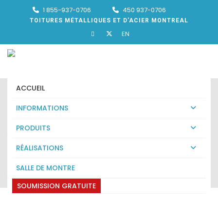
1 855-937-0706
450 937-0706
TOITURES MÉTALLIQUES ET D'ACIER MONTREAL
EN
ACCUEIL
INFORMATIONS
PRODUITS
TOITURE METSTAR SAINT-
RÉALISATIONS
LAMBERT
SALLE DE MONTRE
Expert en toiture metstar Saint-Lambert
SOUMISSION GRATUITE