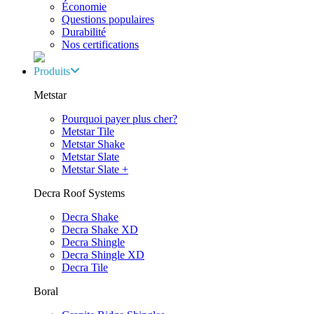
Économie
Questions populaires
Durabilité
Nos certifications
Produits
Metstar
Pourquoi payer plus cher?
Metstar Tile
Metstar Shake
Metstar Slate
Metstar Slate +
Decra Roof Systems
Decra Shake
Decra Shake XD
Decra Shingle
Decra Shingle XD
Decra Tile
Boral