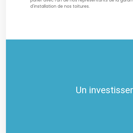
parler avec l’un de nos représentants de la garant
d'installation de nos toitures.
Un investissem