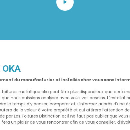
E
OKA
ement du manufacturier et installés chez vous sans interm
e
toitures metallique oka
peut être plus dispendieux que certains 
e nous puissions analyser avec vous vos besoins. L’installatio
rendre le temps d’y penser, comparer et s’informer auprès d’une
outera de la valeur à votre propriété et qui attirera l’attention 
ée par Les Toitures Distinction et il ne faut pas oublier que vou
ra un plaisir de vous rencontrer afin de vous conseiller, d’éval