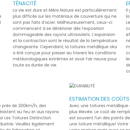
TÉNACITÉ
E
La vie est dure et Mère Nature est particulièrement
Il
e
plus difficile sur les matériaux de couverture qui ne
l
t
sont pas faits d’acier. Malheureusement, ceux-ci
Le
commencent à se détériorer dès l’exposition
co
dommageable des rayons ultraviolets. L’expansion
ef
et la contraction sont le résultat de la température
n
changeante. Cependant, la
toitures metallique oka
m
a été conçue pour passer au travers les conditions
c
météorologiques extrêmes et avoir l’air neuve pour
le
toute sa durée de vie.
de
c
ESTIMATION DES COÛTS
de près de 200km/h, des
Avec une
toitures metallique
résistent au feu et aux rayons
plus élevée. Le coût de rempl
 Les Toitures Distinction
est souvent l’un des points d
ndustrie. Veuillez également
une toiture métallique! Votre