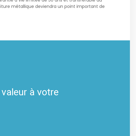
antie à vie limitée de 50 ans et transférable au
oiture métallique deviendra un point important de
 valeur à votre