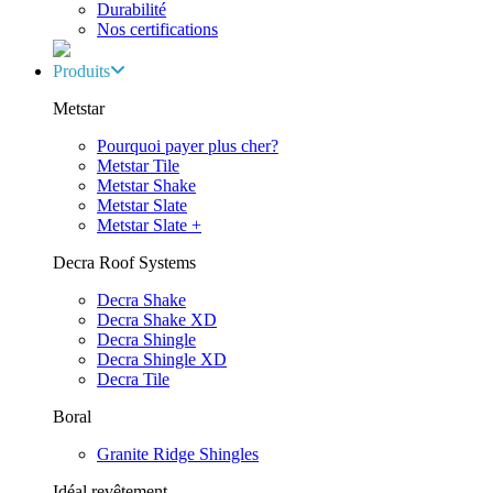
Durabilité
Nos certifications
Produits
Metstar
Pourquoi payer plus cher?
Metstar Tile
Metstar Shake
Metstar Slate
Metstar Slate +
Decra Roof Systems
Decra Shake
Decra Shake XD
Decra Shingle
Decra Shingle XD
Decra Tile
Boral
Granite Ridge Shingles
Idéal revêtement