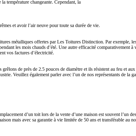
 de la température changeante. Cependant, la
rêmes et avoir l’air neuve pour toute sa durée de vie.
itures métalliques offertes par Les Toitures Distinction. Par exemple, les
n pendant les mois chauds d’été. Une autre efficacité comparativement à vo
nt vos factures d’électricité.
s grêlons de près de 2.5 pouces de diamètre et ils résistent au feu et 
strie. Veuillez également parler avec l’un de nos représentants de la gara
remplacement d’un toit lors de la vente d’une maison est souvent l’un de
aison mais avec sa garantie à vie limitée de 50 ans et transférable au no