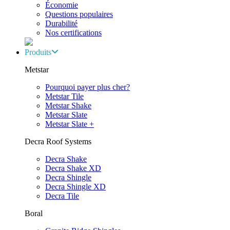
Économie
Questions populaires
Durabilité
Nos certifications
Produits
Metstar
Pourquoi payer plus cher?
Metstar Tile
Metstar Shake
Metstar Slate
Metstar Slate +
Decra Roof Systems
Decra Shake
Decra Shake XD
Decra Shingle
Decra Shingle XD
Decra Tile
Boral