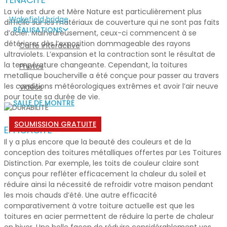
La vie est dure et Mère Nature est particulièrement plus
Wakefield bridge
difficile sur les matériaux de couverture qui ne sont pas faits
RÉALISATIONS
d’acier. Malheureusement, ceux-ci commencent à se
détériorer dès l’exposition dommageable des rayons
Carte interactive
ultraviolets. L’expansion et la contraction sont le résultat de
la température changeante. Cependant, la
toitures
Photos
metallique boucherville
a été conçue pour passer au travers
les conditions météorologiques extrêmes et avoir l’air neuve
Vidéos
pour toute sa durée de vie.
SALLE DE MONTRE
SOUMISSION GRATUITE
EFFICACITÉ
Il y a plus encore que la beauté des couleurs et de la
conception des toitures métalliques offertes par Les Toitures
Distinction. Par exemple, les toits de couleur claire sont
conçus pour refléter efficacement la chaleur du soleil et
réduire ainsi la nécessité de refroidir votre maison pendant
les mois chauds d’été. Une autre efficacité
comparativement à votre toiture actuelle est que les
toitures en acier permettent de réduire la perte de chaleur
en hiver. Une belle façon de réduire considérablement vos