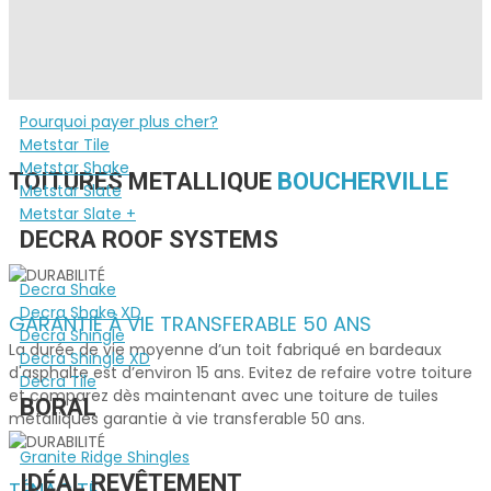
PRODUITS
METSTAR
Pourquoi payer plus cher?
Metstar Tile
Metstar Shake
TOITURES METALLIQUE
BOUCHERVILLE
Metstar Slate
Metstar Slate +
DECRA ROOF SYSTEMS
Decra Shake
Decra Shake XD
GARANTIE À VIE TRANSFERABLE 50 ANS
Decra Shingle
La durée de vie moyenne d’un toit fabriqué en bardeaux
Decra Shingle XD
d'asphalte est d’environ 15 ans. Evitez de refaire votre toiture
Decra Tile
et comparez dès maintenant avec une toiture de tuiles
BORAL
métalliques garantie à vie transferable 50 ans.
Granite Ridge Shingles
IDÉAL REVÊTEMENT
TÉNACITÉ