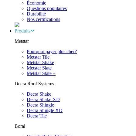
Économie
Questions populaires
Durabilité
Nos certifications
Produits
Metstar
Pourquoi payer plus cher?
Metstar Tile
Metstar Shake
Metstar Slate
Metstar Slate +
Decra Roof Systems
Decra Shake
Decra Shake XD
Decra Shingle
Decra Shingle XD
Decra Tile
Boral