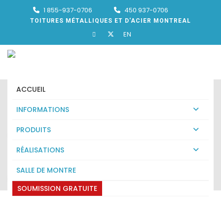
1 855-937-0706
450 937-0706
TOITURES MÉTALLIQUES ET D'ACIER MONTREAL
EN
ACCUEIL
INFORMATIONS
PRODUITS
TOITURE METSTAR
RÉALISATIONS
BOUCHERVILLE
SALLE DE MONTRE
Expert en toiture metstar Boucherville
SOUMISSION GRATUITE