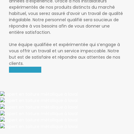
années d’expérience. Grâce à nos installateurs
expérimentés de nos produits distincts du marché
habituel, vous serez assuré d’avoir un travail de qualité
inégalable. Notre personnel qualifié sera soucieux de
répondre à vos besoins afin de vous donner une
entière satisfaction.
Une équipe qualifiée et expérimentée qui s’engage à
vous offrir un travail et un service impeccable. Notre
but est de satisfaire et répondre aux attentes de nos
clients.
Nos réalisations
TILE
TILE
Boucherville
SHAKE
Chateauguay
TILE
Laval
TILE