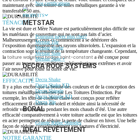
Nos certifications
maintenant avec une toiture de tuiles métalliques garantie à vie
transferable 50 ans.
PRODUITS
METSTAR
TÉNACITÉ
La vie est dure et Mère Nature est particulièrement plus difficile sur
les matériaux de couverture qui ne sont pas faits d’acier.
Pourquoi payer plus cher?
Malheureusement, ceux-ci commencent à se détériorer dès
Metstar Tile
l’exposition dommageable des rayons ultraviolets. L’expansion et la
Metstar Shake
contraction sont le résultat de la température changeante. Cependant,
Metstar Slate
toiture wakefield bridge saint-constant
la
a été conçue pour
Metstar Slate +
passer au travers les conditions météorologiques extrêmes et avoir
DECRA ROOF SYSTEMS
l’air neuve pour toute sa durée de vie.
Decra Shake
EFFICACITÉ
Decra Shake XD
Il y a plus encore que la beauté des couleurs et de la conception des
Decra Shingle
toitures métalliques offertes par Les Toitures Distinction. Par
Decra Shingle XD
exemple, les toits de couleur claire sont conçus pour refléter
Decra Tile
efficacement la chaleur du soleil et réduire ainsi la nécessité de
BORAL
refroidir votre maison pendant les mois chauds d’été. Une autre
efficacité comparativement à votre toiture actuelle est que les toitures
en acier permettent de réduire la perte de chaleur en hiver. Une belle
Granite Ridge Shingles
façon de réduire considérablement vos factures d’électricité.
IDÉAL REVÊTEMENT
NOTRE GARANTIE