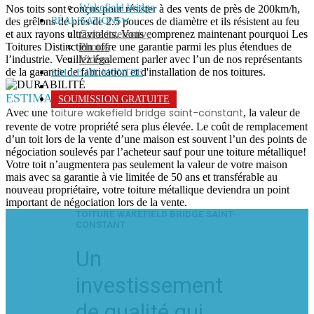
Wakefield bridge
Nos toits sont conçus pour résister à des vents de près de 200km/h,
des grêlons de près de 2.5 pouces de diamètre et ils résistent au feu
RÉALISATIONS
et aux rayons ultraviolets. Vous comprenez maintenant pourquoi Les
Carte interactive
Toitures Distinction offre une garantie parmi les plus étendues de
Photos
l’industrie. Veuillez également parler avec l’un de nos représentants
Vidéos
de la garantie de fabrication et d'installation de nos toitures.
SALLE DE MONTRE
ESTIMATION DES COÛTS
SOUMISSION GRATUITE
toiture wakefield bridge saint-constant
Avec une
, la valeur de
revente de votre propriété sera plus élevée. Le coût de remplacement
d’un toit lors de la vente d’une maison est souvent l’un des points de
négociation soulevés par l’acheteur sauf pour une toiture métallique!
Votre toit n’augmentera pas seulement la valeur de votre maison
mais avec sa garantie à vie limitée de 50 ans et transférable au
nouveau propriétaire, votre toiture métallique deviendra un point
important de négociation lors de la vente.
TOITURE WAKEFIELD BRIDGE SAINT-
CONSTANT
Un
investissement
de qualité qui