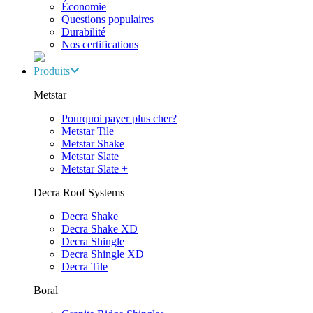
Économie
Questions populaires
Durabilité
Nos certifications
Produits
Metstar
Pourquoi payer plus cher?
Metstar Tile
Metstar Shake
Metstar Slate
Metstar Slate +
Decra Roof Systems
Decra Shake
Decra Shake XD
Decra Shingle
Decra Shingle XD
Decra Tile
Boral