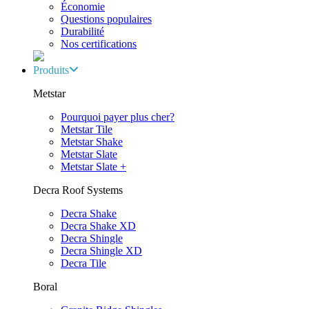
Économie
Questions populaires
Durabilité
Nos certifications
Produits
Metstar
Pourquoi payer plus cher?
Metstar Tile
Metstar Shake
Metstar Slate
Metstar Slate +
Decra Roof Systems
Decra Shake
Decra Shake XD
Decra Shingle
Decra Shingle XD
Decra Tile
Boral