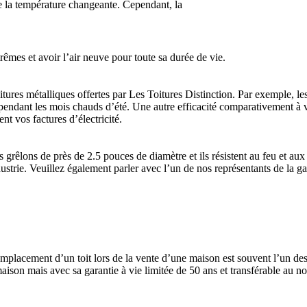
 de la température changeante. Cependant, la
rêmes et avoir l’air neuve pour toute sa durée de vie.
itures métalliques offertes par Les Toitures Distinction. Par exemple, les
n pendant les mois chauds d’été. Une autre efficacité comparativement à vo
nt vos factures d’électricité.
s grêlons de près de 2.5 pouces de diamètre et ils résistent au feu et 
strie. Veuillez également parler avec l’un de nos représentants de la gara
remplacement d’un toit lors de la vente d’une maison est souvent l’un de
aison mais avec sa garantie à vie limitée de 50 ans et transférable au no