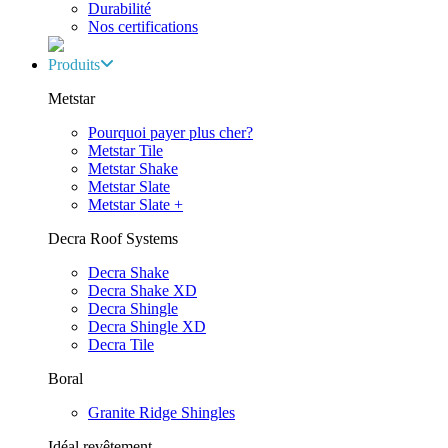
Durabilité
Nos certifications
Produits
Metstar
Pourquoi payer plus cher?
Metstar Tile
Metstar Shake
Metstar Slate
Metstar Slate +
Decra Roof Systems
Decra Shake
Decra Shake XD
Decra Shingle
Decra Shingle XD
Decra Tile
Boral
Granite Ridge Shingles
Idéal revêtement