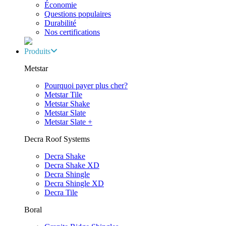
Économie
Questions populaires
Durabilité
Nos certifications
Produits
Metstar
Pourquoi payer plus cher?
Metstar Tile
Metstar Shake
Metstar Slate
Metstar Slate +
Decra Roof Systems
Decra Shake
Decra Shake XD
Decra Shingle
Decra Shingle XD
Decra Tile
Boral