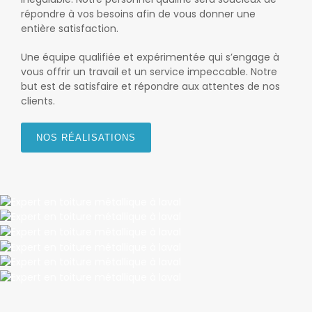
répondre à vos besoins afin de vous donner une
entière satisfaction.
Une équipe qualifiée et expérimentée qui s’engage à
vous offrir un travail et un service impeccable. Notre
but est de satisfaire et répondre aux attentes de nos
clients.
NOS RÉALISATIONS
TILE
TILE
Boucherville
SHAKE
Chateauguay
TILE
Laval
TILE
Mont Saint-Hilaire
TILE
Rosemère