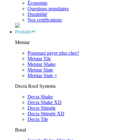
Économie
Questions populaires
Durabilité
Nos certifications
Produits
Metstar
Pourquoi payer plus cher?
Metstar Tile
Metstar Shake
Metstar Slate
Metstar Slate +
Decra Roof Systems
Decra Shake
Decra Shake XD
Decra Shingle
Decra Shingle XD
Decra Tile
Boral