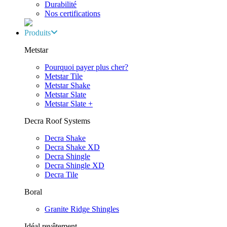
Durabilité
Nos certifications
Produits
Metstar
Pourquoi payer plus cher?
Metstar Tile
Metstar Shake
Metstar Slate
Metstar Slate +
Decra Roof Systems
Decra Shake
Decra Shake XD
Decra Shingle
Decra Shingle XD
Decra Tile
Boral
Granite Ridge Shingles
Idéal revêtement