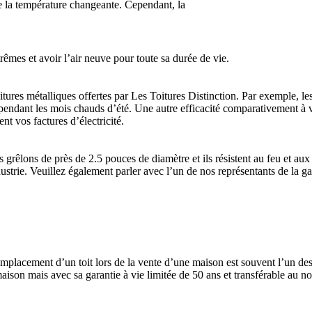
 de la température changeante. Cependant, la
rêmes et avoir l’air neuve pour toute sa durée de vie.
itures métalliques offertes par Les Toitures Distinction. Par exemple, les
n pendant les mois chauds d’été. Une autre efficacité comparativement à vo
nt vos factures d’électricité.
s grêlons de près de 2.5 pouces de diamètre et ils résistent au feu et 
strie. Veuillez également parler avec l’un de nos représentants de la gara
remplacement d’un toit lors de la vente d’une maison est souvent l’un de
aison mais avec sa garantie à vie limitée de 50 ans et transférable au no