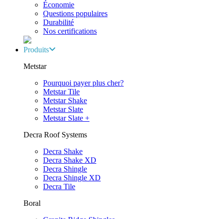
Économie
Questions populaires
Durabilité
Nos certifications
Produits
Metstar
Pourquoi payer plus cher?
Metstar Tile
Metstar Shake
Metstar Slate
Metstar Slate +
Decra Roof Systems
Decra Shake
Decra Shake XD
Decra Shingle
Decra Shingle XD
Decra Tile
Boral