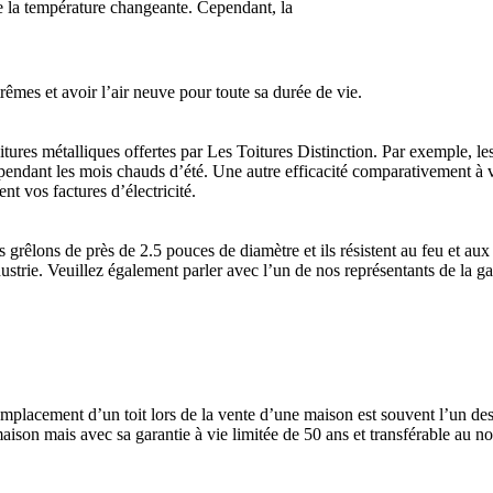
 de la température changeante. Cependant, la
rêmes et avoir l’air neuve pour toute sa durée de vie.
itures métalliques offertes par Les Toitures Distinction. Par exemple, les
n pendant les mois chauds d’été. Une autre efficacité comparativement à vo
nt vos factures d’électricité.
s grêlons de près de 2.5 pouces de diamètre et ils résistent au feu et 
strie. Veuillez également parler avec l’un de nos représentants de la gara
remplacement d’un toit lors de la vente d’une maison est souvent l’un de
aison mais avec sa garantie à vie limitée de 50 ans et transférable au no