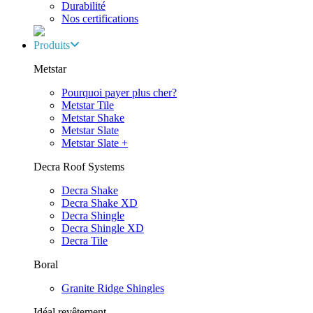
Durabilité
Nos certifications
Produits
Metstar
Pourquoi payer plus cher?
Metstar Tile
Metstar Shake
Metstar Slate
Metstar Slate +
Decra Roof Systems
Decra Shake
Decra Shake XD
Decra Shingle
Decra Shingle XD
Decra Tile
Boral
Granite Ridge Shingles
Idéal revêtement