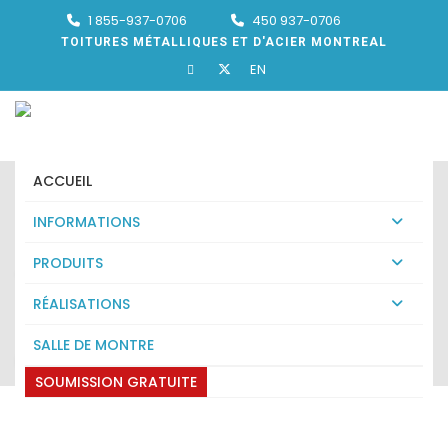
1 855-937-0706
450 937-0706
TOITURES MÉTALLIQUES ET D'ACIER MONTREAL
EN
ACCUEIL
INFORMATIONS
PRODUITS
TOITURE ACIER LAVAL-DES-
RÉALISATIONS
RAPIDES
SALLE DE MONTRE
Expert en toiture acier Laval-des-Rapides
SOUMISSION GRATUITE