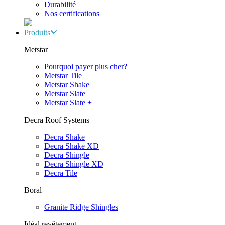
Durabilité
Nos certifications
Produits
Metstar
Pourquoi payer plus cher?
Metstar Tile
Metstar Shake
Metstar Slate
Metstar Slate +
Decra Roof Systems
Decra Shake
Decra Shake XD
Decra Shingle
Decra Shingle XD
Decra Tile
Boral
Granite Ridge Shingles
Idéal revêtement