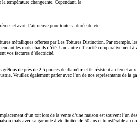
 de la température changeante. Cependant, la
rêmes et avoir l’air neuve pour toute sa durée de vie.
itures métalliques offertes par Les Toitures Distinction. Par exemple, les
n pendant les mois chauds d’été. Une autre efficacité comparativement à vo
nt vos factures d’électricité.
s grêlons de près de 2.5 pouces de diamètre et ils résistent au feu et 
strie. Veuillez également parler avec l’un de nos représentants de la gara
remplacement d’un toit lors de la vente d’une maison est souvent l’un de
aison mais avec sa garantie à vie limitée de 50 ans et transférable au no