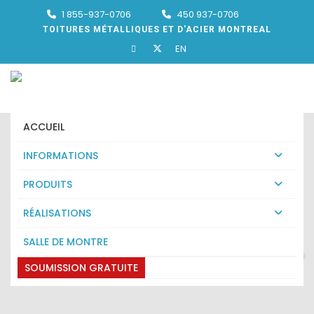
1 855-937-0706
450 937-0706
TOITURES MÉTALLIQUES ET D'ACIER MONTREAL
EN
ACCUEIL
INFORMATIONS
PRODUITS
Toiture Wakefield Bridge
RÉALISATIONS
Mont-Saint-Hilaire
SALLE DE MONTRE
Expert En Toiture Wakefield Bridge Mont-Saint-
SOUMISSION GRATUITE
Hilaire