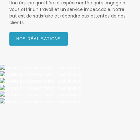
Une équipe qualifiée et expérimentée qui s’engage à
vous offrir un travail et un service impeccable. Notre
but est de satisfaire et répondre aux attentes de nos
clients.
NOS RÉALISATIONS
TILE
TILE
Boucherville
SHAKE
Chateauguay
TILE
Laval
TILE
Mont Saint-Hilaire
TILE
Rosemère
Boucherville