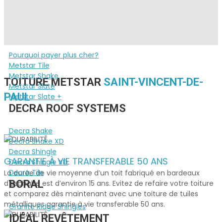
PRODUITS
METSTAR
Pourquoi payer plus cher?
Metstar Tile
Metstar Shake
TOITURE METSTAR
SAINT-VINCENT-DE-
Metstar Slate
PAUL
Metstar Slate +
DECRA ROOF SYSTEMS
Decra Shake
Decra Shake XD
Decra Shingle
GARANTIE À VIE TRANSFERABLE 50 ANS
Decra Shingle XD
Decra Tile
La durée de vie moyenne d’un toit fabriqué en bardeaux
BORAL
d'asphalte est d’environ 15 ans. Evitez de refaire votre toiture
et comparez dès maintenant avec une toiture de tuiles
métalliques garantie à vie transferable 50 ans.
Granite Ridge Shingles
IDÉAL REVÊTEMENT