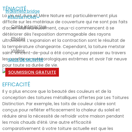
TÉNACITÉ
Wakefield bridge
La vie est dure et Mère Nature est particulièrement plus
RÉALISATIONS
difficile sur les matériaux de couverture qui ne sont pas faits
Carte interactive
d’acier. Malheureusement, ceux-ci commencent à se
détériorer dès l’exposition dommageable des rayons
Photos
ultraviolets. L’expansion et la contraction sont le résultat de
la température changeante. Cependant, la
toiture metstar
Vidéos
saint-vincent-de-paul
a été conçue pour passer au travers
les conditions météorologiques extrêmes et avoir l’air neuve
SALLE DE MONTRE
pour toute sa durée de vie.
SOUMISSION GRATUITE
EFFICACITÉ
Il y a plus encore que la beauté des couleurs et de la
conception des toitures métalliques offertes par Les Toitures
Distinction. Par exemple, les toits de couleur claire sont
conçus pour refléter efficacement la chaleur du soleil et
réduire ainsi la nécessité de refroidir votre maison pendant
les mois chauds d’été. Une autre efficacité
comparativement à votre toiture actuelle est que les