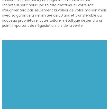
l’acheteur sauf pour une toiture métallique! Votre toit
n’augmentera pas seulement la valeur de votre maison mais
avec sa garantie à vie limitée de 50 ans et transférable au
nouveau propriétaire, votre toiture métallique deviendra un
point important de négociation lors de la vente.
TOITURE METSTAR SAINT-VINCENT-DE-PAUL
Un investissement de qualité
qui ajoutera de la valeur à votre
propriété à Saint-Vincent-de-
Paul